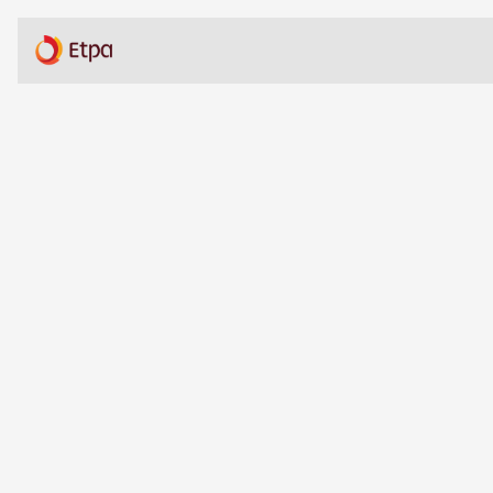
C
o
n
t
a
c
t