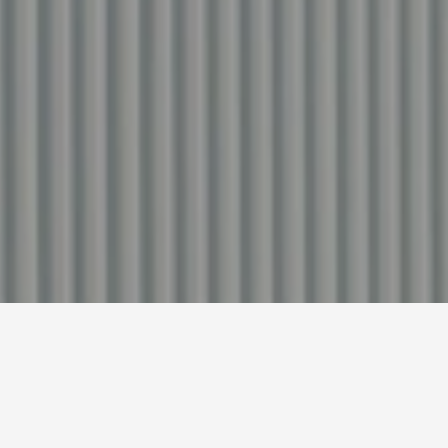
W
e
l
c
o
m
e
t
o
E
t
p
a